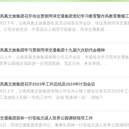
凤凰文旅集团召开传达贯彻菏泽交通集团党纪学习教育暨作风教育整顿工作
28日下午，云南凤凰文旅集团在党员活动室召开会议，传达贯彻菏泽交
，公司全体党员、中层及以上领导干部参会。菏泽交通集团...
凤凰文旅集团学习贯彻菏泽交通集团十九届六次职代会精神
9日上午，云南凤凰文旅集团有限公司召开会议，专题传达学习菏泽交通
世界公园项目实际进一步理清思路、笃定方向、务实举措。...
凤凰文旅集团召开2023年工作总结及2024年计划会议
19日上午，云南凤凰文旅集团有限公司在办公楼三楼会议室召开2023年工
工迅速投入到新一年的工作中。这场“新春第一会”，擂响了...
交通集团苗林一行莅临元谋人世界公园调研指导工作
月1日，菏泽交通集团党委书记、董事长苗林一行莅临元谋人世界公园调