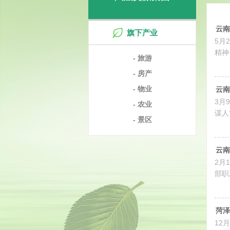
云南
旗下产业
5月
精神
- 旅游
- 房产
- 物业
云南
3月
- 农业
谋人
- 景区
云南
2月
部职
菏泽
12