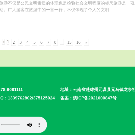
旅游不仅是公民文明素质的体现也是检验社会文明程度的标尺旅游是一项
动。广大游客在旅游中的一言一行，不仅体现了个人的文明...
«
1
...
2
3
4
5
6
7
8
15
16
»
878-6081111
地址：云南省楚雄州元谋县元马镇龙泉
 Q：1339762802/375125024
备案：
滇ICP备2021000847号