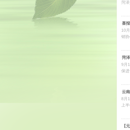
菏泽
喜报
10
销协
菏泽
9月
保进
云南
8月
上半
【元