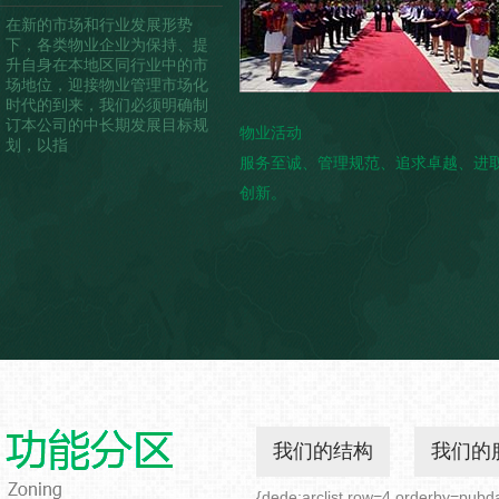
在新的市场和行业发展形势
下，各类物业企业为保持、提
升自身在本地区同行业中的市
场地位，迎接物业管理市场化
时代的到来，我们必须明确制
订本公司的中长期发展目标规
物业活动
划，以指
服务至诚、管理规范、追求卓越、进
创新。
我们的结构
我们的
{dede:arclist row=4 orderby=pubda