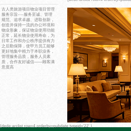
古人类旅游项目物业项目管理
服务宗旨----服务至诚、管理
规范、追求卓越、进取创新，
创造并保持一流的办公环境和
物业形象，保证物业使用功能
正常，延长物业使用寿命，为
日常工作和办公秩序提供有力
之后勤保障，使甲方员工能够
更好地集中精力于本职业务，
管理服务品质，服务人员素
质，合作友好诚信——顾客满
意度高
{dede:arclist row=4 orderby=pubdate typeid='22' }